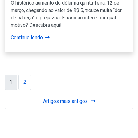
O histórico aumento do dólar na quinta-feira, 12 de
março, chegando ao valor de R$ 5, trouxe muita “dor
de cabeça” e prejuízos. E, isso acontece por qual
motivo? Descubra aqui!
Continue lendo
Navegação
1
2
por
posts
Artigos mais antigos