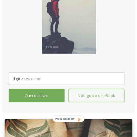
Lucrando com os movimentos
do Petróleo. Como operar
contratos futuros
Conheça um pouco mais sobre essa importante
commodity e o que influencia em seus movimentos.
Continue lendo
Quero o livro
Não gosto de eBook