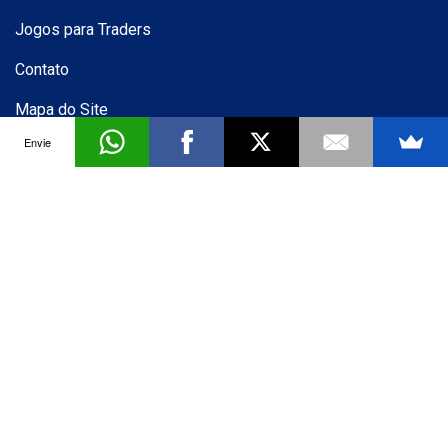
Jogos para Traders
Contato
Mapa do Site
Envie
Assine nossa Newsletter
Receba novidades sobre Forex no seu email e se
diferencie dos demais
Quero receber novidades