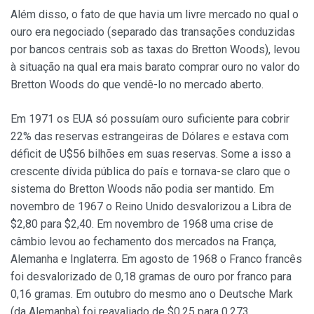
Além disso, o fato de que havia um livre mercado no qual o
ouro era negociado (separado das transações conduzidas
por bancos centrais sob as taxas do Bretton Woods), levou
à situação na qual era mais barato comprar ouro no valor do
Bretton Woods do que vendê-lo no mercado aberto.
Em 1971 os EUA só possuíam ouro suficiente para cobrir
22% das reservas estrangeiras de Dólares e estava com
déficit de U$56 bilhões em suas reservas. Some a isso a
crescente dívida pública do país e tornava-se claro que o
sistema do Bretton Woods não podia ser mantido. Em
novembro de 1967 o Reino Unido desvalorizou a Libra de
$2,80 para $2,40. Em novembro de 1968 uma crise de
câmbio levou ao fechamento dos mercados na França,
Alemanha e Inglaterra. Em agosto de 1968 o Franco francês
foi desvalorizado de 0,18 gramas de ouro por franco para
0,16 gramas. Em outubro do mesmo ano o Deutsche Mark
(da Alemanha) foi reavaliado de $0,25 para 0,273.