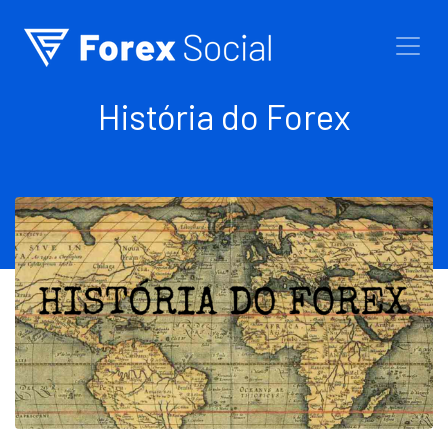
Ir para o conteúdo
História do Forex