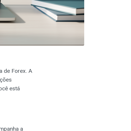
a de Forex. A
ações
ocê está
ompanha a