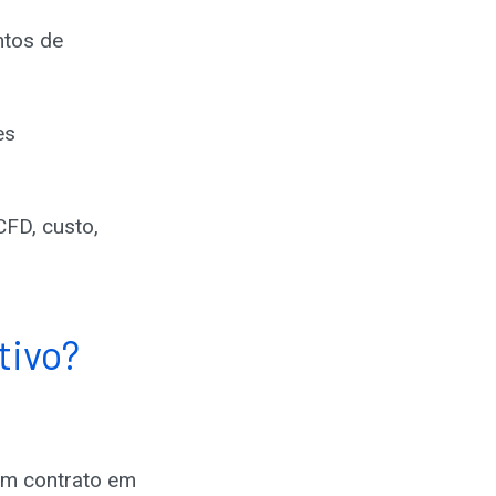
ntos de
es
CFD, custo,
tivo?
um contrato em