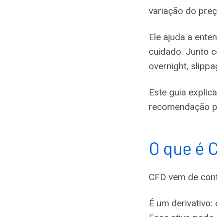
variação do preç
Ele ajuda a ent
cuidado. Junto 
overnight, slipp
Este guia expli
recomendação par
O que é 
CFD vem de contr
É um derivativo: