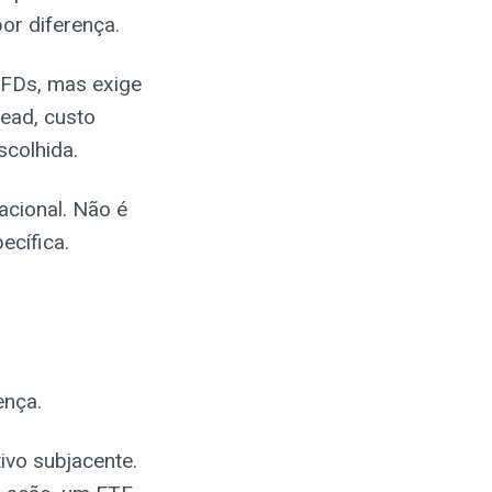
or diferença.
CFDs, mas exige
ead, custo
scolhida.
cional. Não é
ecífica.
ença.
ivo subjacente.