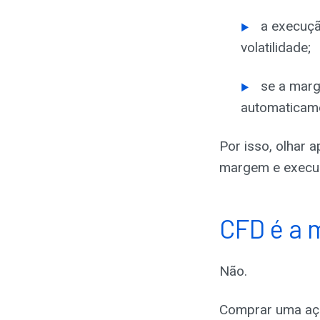
a execuçã
volatilidade;
se a marg
automaticam
Por isso, olhar 
margem e execuç
CFD é a 
Não.
Comprar uma açã