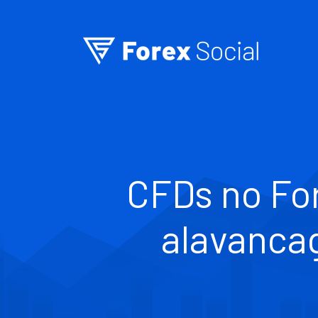
Ir para o conteúdo
CFDs no Fo
alavanca