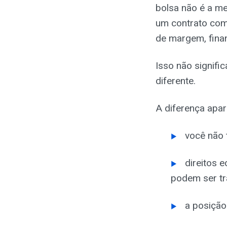
bolsa não é a m
um contrato com 
de margem, fina
Isso não signific
diferente.
A diferença apa
você não 
direitos 
podem ser tra
a posição