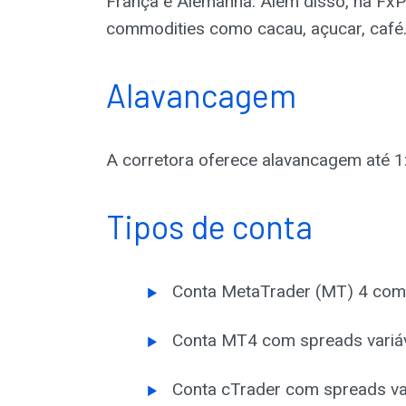
França e Alemanha. Além disso, na FxPr
commodities como cacau, açucar, café
Alavancagem
A corretora oferece alavancagem até 
Tipos de conta
Conta MetaTrader (MT) 4 com 
Conta MT4 com spreads variáv
Conta cTrader com spreads va