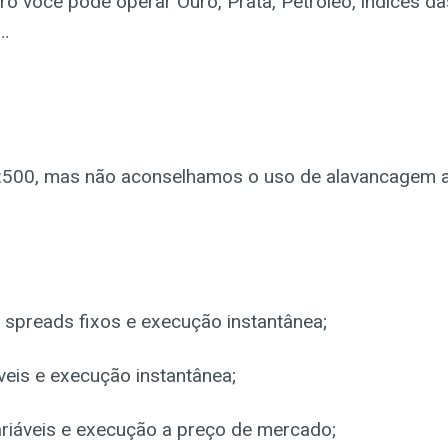
o você pode operar Ouro, Prata, Petróleo, índices da
…
1:500, mas não aconselhamos o uso de alavancagem a
spreads fixos e execução instantânea;
eis e execução instantânea;
riáveis e execução a preço de mercado;