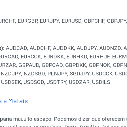
EURCHF, EURGBP, EURJPY, EURUSD, GBPCHF, GBPJPY
s)
: AUDCAD, AUDCHF, AUDDKK, AUDJPY, AUDNZD, 
EURCAD, EURCCK, EURDKK, EURHKD, EURHUF, EURM
EURZAR, GBPAUD, GBPCAD, GBPDKK, GBPNOK, GBPN
NZDJPY, NZDSGD, PLNJPY, SGDJPY, USDCCK, USD
USDSEK, USDSGD, USDTRY, USDZAR, USDILS
a e Metais
cuparia muuuito espaço. Podemos dizer que oferecem a