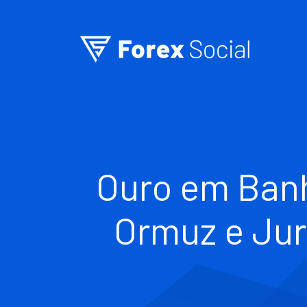
Ir para o conteúdo
Ouro em Banh
Ormuz e Jur