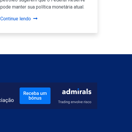
pode manter sua política monetária atual.
Continue lendo