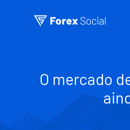
Ir para o conteúdo
O mercado de
ain