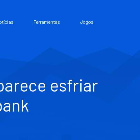
otícias
Ferramentas
Jogos
arece esfriar
bank