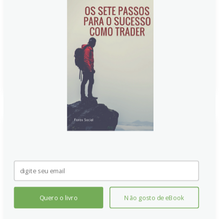
(USD) devido a riscos fiscais no Reino Unido. Apesar
das pressões inflacionárias, o Banco da Inglaterra
(BoE) deve manter a política monetária inalterada,
enquanto o governo busca alívio fiscal.
Continue lendo
Quero o livro
Não gosto de eBook