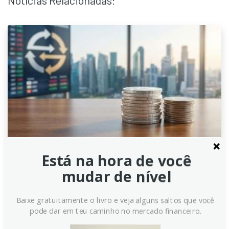
Notícias Relacionadas:
Está na hora de você
Libra Esterlina: Riscos Fiscais
mudar de nível
Limitam Alta Contra o Dólar,
Avalia BNY
Baixe gratuitamente o livro e veja alguns saltos que você
pode dar em teu caminho no mercado financeiro.
O BNY Mellon aponta que a libra esterlina (GBP) pode
ter sua valorização limitada contra o dólar americano