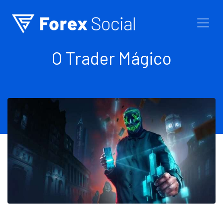
Ir para o conteúdo
O Trader Mágico