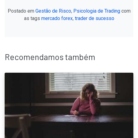
Postado em
Gestão de Risco
,
Psicologia de Trading
com
as tags
mercado forex
,
trader de sucesso
Recomendamos também