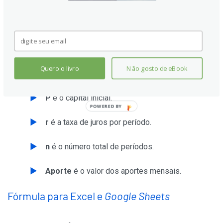
A fórmula geral para calcular o montante final (M) é:
M = P(1 + r)^n + Aporte * [((1 + r)^n - 1) / r]
Quero o livro
Não gosto de eBook
Onde:
P
é o capital inicial.
POWERED BY
r
é a taxa de juros por período.
n
é o número total de períodos.
Aporte
é o valor dos aportes mensais.
Fórmula para Excel e
Google Sheets