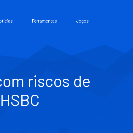
otícias
Ferramentas
Jogos
com riscos de
o HSBC