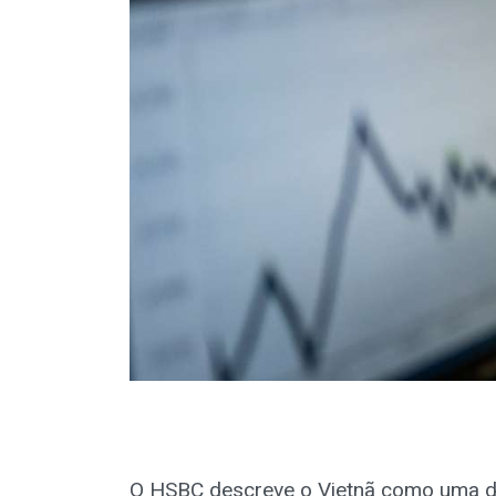
O HSBC descreve o Vietnã como uma d