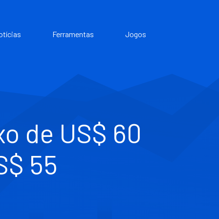
otícias
Ferramentas
Jogos
xo de US$ 60
S$ 55