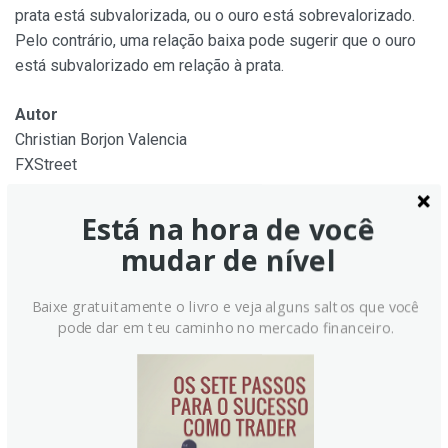
prata está subvalorizada, ou o ouro está sobrevalorizado.
Pelo contrário, uma relação baixa pode sugerir que o ouro
está subvalorizado em relação à prata.
Autor
Christian Borjon Valencia
FXStreet
Analista de mercados, editor de notícias e instrutor de
Está na hora de você
trading com mais de 14 anos de experiência em FX,
mudar de nível
commodities, índices de ações dos EUA e mercados macro
globais.
Baixe gratuitamente o livro e veja alguns saltos que você
pode dar em teu caminho no mercado financeiro.
Mais de Christian Borjon Valencia