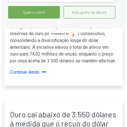
pelo 10º mês e o preço supera
Quero o livro
Não gosto de eBook
US$ 3.500 por onça
Em agosto, o Banco Popular da China ampliou suas
reservas de ouro pelo décimo mês consecutivo,
POWERED BY
consolidando a diversificação longe do dólar
americano. A iniciativa elevou o total de ativos em
ouro para 74,02 milhões de onças, enquanto o preço
por onça acima de 3.500 dólares se mantém alta hoje.
Continue lendo
Ouro cai abaixo de 3.550 dólares
à medida que o recuo do dólar