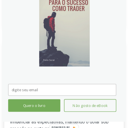
e o humor global também permanece volátil.
Continue lendo
Índice do Dólar dos EUA fica
acima de 97,50 com apostas em
cortes do Fed pesando no
cenário
O dólar tende a resistir em torno de 97,70, com o
mercado avaliando sinais de cortes do Fed para
Quero o livro
Não gosto de eBook
setembro e a inflação em foco. Enquanto Daly sinaliza
prontidão para agir, as tarifas de Trump continuam a
influenciar as expectativas, mantendo o dólar sob
POWERED BY