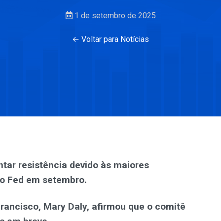
1 de setembro de 2025
← Voltar para Notícias
ntar resistência devido às maiores
 do Fed em setembro.
rancisco, Mary Daly, afirmou que o comitê