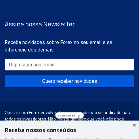
Assine nossa Newsletter
Receba novidades sobre Forex no seu email e se
diferencie dos demais
Quero receber novidades
Operar com Forex envolve alto risco e pode não ser indicado para
POWERED BY
todos os investidores. Não invista dinheiro que você não pode
perder. Entenda todos os riscos envolvidos antes de começar a
Receba nossos conteúdos
realizar esse tipo de investimentos.