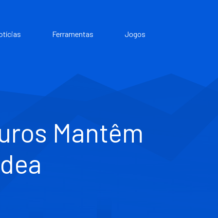
otícias
Ferramentas
Jogos
Juros Mantêm
rdea