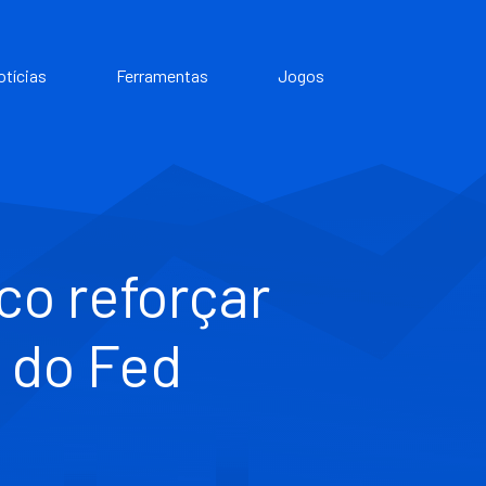
otícias
Ferramentas
Jogos
o reforçar
s do Fed