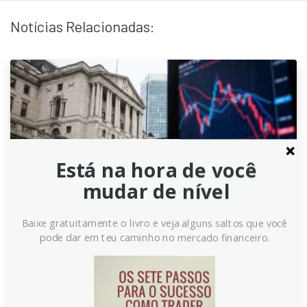
Notícias Relacionadas:
Está na hora de você
mudar de nível
Baixe gratuitamente o livro e veja alguns saltos que você
pode dar em teu caminho no mercado financeiro.
Fed: Mudança de Postura de
Warsh e Perspectiva do Dólar –
Commerzbank