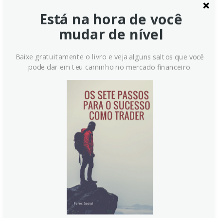
Está na hora de você
mudar de nível
Baixe gratuitamente o livro e veja alguns saltos que você
pode dar em teu caminho no mercado financeiro.
Coreia do Sul: Suporte do
Varejo e Divergência Cambial –
BNY
O banco BNY destaca que, apesar da forte
valorização das ações sul-coreanas em 2026, o Won
enfraqueceu frente ao dólar. Investidores
institucionais continuam vendendo, enquanto o varejo
assume o papel de comprador marginal, elevando
riscos de concentração e regulatórios.