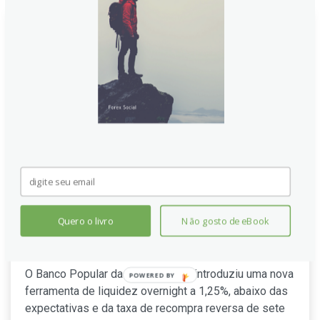
China: Nova Ferramenta do
PBoC Sinaliza Força Moderada
Quero o livro
Não gosto de eBook
no Yuan, Aponta BNY
O Banco Popular da China (PBoC) introduziu uma nova
POWERED
ferramenta de liquidez overnight a 1,25%, abaixo das
BY
expectativas e da taxa de recompra reversa de sete