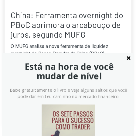
China: Ferramenta overnight do
PBoC aprimora o arcabouço de
juros, segundo MUFG
O MUFG analisa a nova ferramenta de liquidez
overnight do Banco Popular da China (PBoC),
implicitamente definida em 1,25%. Segundo a análise,
Está na hora de você
a taxa de recompra reversa de 7 dias continua sendo
mudar de nível
o principal instrumento de política monetária,
enquanto a taxa overnight serve para ajustes finos,
Baixe gratuitamente o livro e veja alguns saltos que você
com expectativa de uma transição gradual para esta
pode dar em teu caminho no mercado financeiro.
como âncora de médio prazo.
Continue lendo