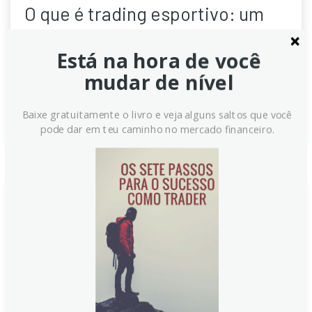
O que é trading esportivo: um
guia completo
Está na hora de você
Entenda de uma vez por todas o que é o Trading
mudar de nível
Esportivo. É trading de verdade?
Continue lendo
Baixe gratuitamente o livro e veja alguns saltos que você
pode dar em teu caminho no mercado financeiro.