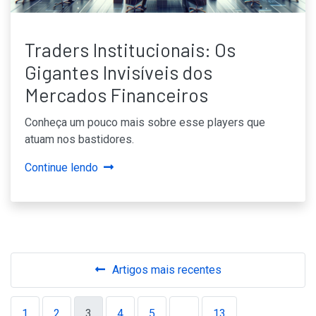
Traders Institucionais: Os
Gigantes Invisíveis dos
Mercados Financeiros
Conheça um pouco mais sobre esse players que
atuam nos bastidores.
Continue lendo
Navegação
Artigos mais recentes
por
posts
1
2
3
4
5
…
13