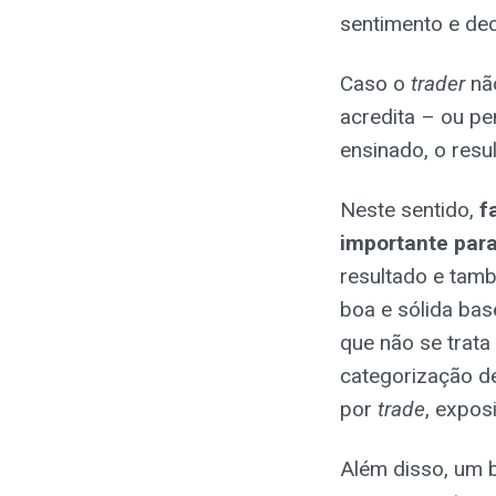
sentimento e dec
Caso o
trader
não
acredita – ou pe
ensinado, o res
Neste sentido,
f
importante para
resultado e tam
boa e sólida bas
que não se trat
categorização de
por
trade
, expos
Além disso, um