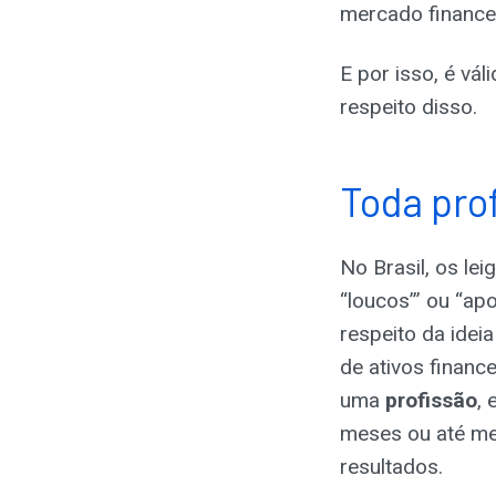
mercado financei
E por isso, é vá
respeito disso.
Toda pro
No Brasil, os le
“loucos”’ ou “ap
respeito da idei
de ativos financ
uma
profissão
,
meses ou até mes
resultados.