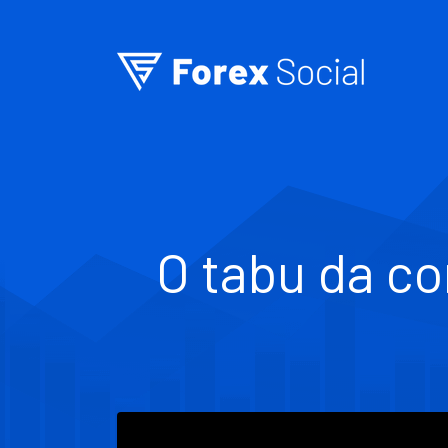
Ir para o conteúdo
O tabu da co