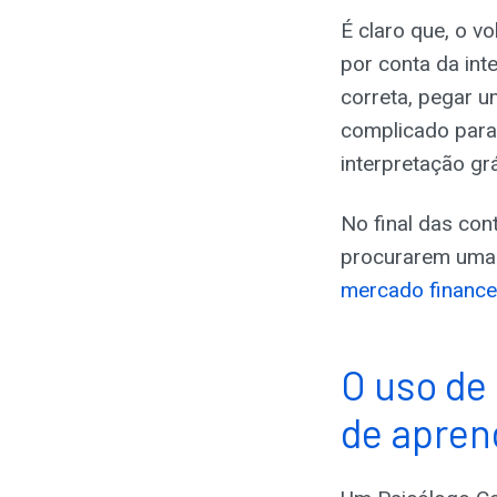
É claro que, o v
por conta da inte
correta, pegar u
complicado para 
interpretação grá
No final das con
procurarem uma p
mercado finance
O uso de
de apre