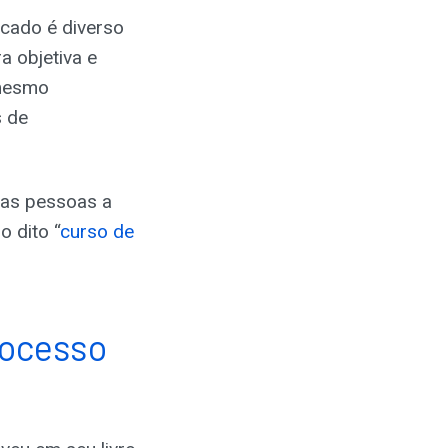
rcado é diverso
a objetiva e
 mesmo
s de
 as pessoas a
 dito “
curso de
rocesso