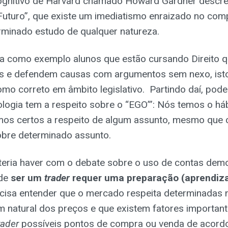
gnitivo de Harvard chamado Howard Gardner descrev
Futuro’’, que existe um imediatismo enraizado no co
rminado estudo de qualquer natureza.
sa como exemplo alunos que estão cursando Direito q
s e defendem causas com argumentos sem nexo, isto
mo correto em âmbito legislativo. Partindo daí, pod
ologia tem a respeito sobre o “EGO”’: Nós temos o háb
mos certos a respeito de algum assunto, mesmo que c
obre determinado assunto.
teria haver com o debate sobre o uso de contas demo
 de
ser um
trader
requer uma preparação (aprendiz
ecisa entender que o mercado respeita determinadas
 natural dos preços e que existem fatores importan
rader
possíveis pontos de compra ou venda de acord