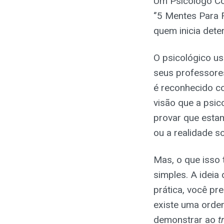
Um Psicólogo Co
‘’5 Mentes Para 
quem inicia dete
O psicológico u
seus professore
é reconhecido co
visão que a psic
provar que esta
ou a realidade s
Mas, o que isso 
simples. A ideia
prática, você pr
existe uma ordem
demonstrar ao
t