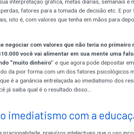
ua interpretação gráfica, metas diárias, semanais e m
e perdas, fatores para a tomada de decisão etc. E por 
is, isto é, com valores que tenha em mãos para dep
se negociar com valores que não teria no primeir
10.000 você vai alimentar em sua mente uma fals
do ‘’muito dinheiro’
’ e que agora pode depositar em 
dando da pior forma com um dos fatores psicológicos m
que é a ganância entrelaçada ao imediatismo dos res
ê já saiba qual é o resultado disso…
 do imediatismo com a educa
 irracionalidade, prejuízos intelectuais que o uso inc