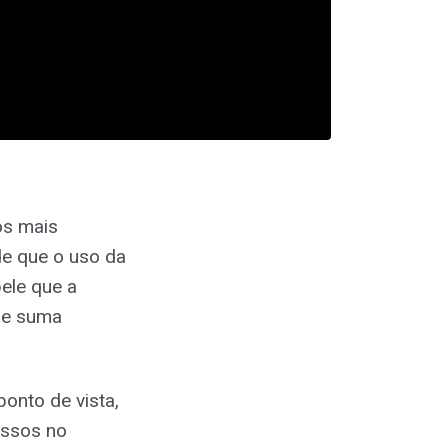
os mais
de que o uso da
ele que a
de suma
onto de vista,
assos no