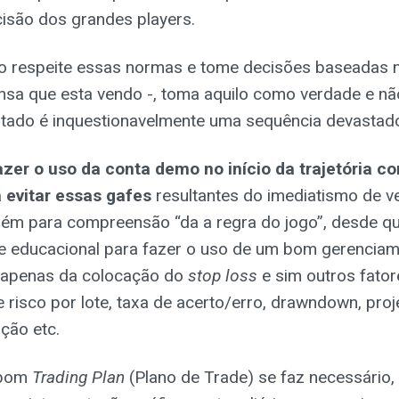
isão dos grandes players.
 respeite essas normas e tome decisões baseadas n
nsa que esta vendo -, toma aquilo como verdade e nã
ultado é inquestionavelmente uma sequência devastad
azer o uso da conta demo no início da trajetória 
 evitar essas gafes
resultantes do imediatismo de ve
bém para compreensão “da a regra do jogo”, desde q
e educacional para fazer o uso de um bom gerenciam
a apenas da colocação do
stop loss
e sim outros fato
 risco por lote, taxa de acerto/erro, drawndown, proj
ição etc.
 bom
Trading Plan
(Plano de Trade) se faz necessári