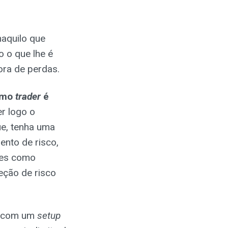
aquilo que
o o que lhe é
ora de perdas.
como
trader
é
r logo o
ue, tenha uma
ento de risco,
res como
eção de risco
o, com um
setup