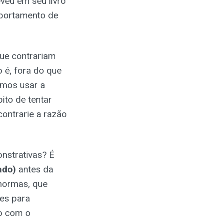
eu em seu livro
mportamento de
ue contrariam
 é, fora do que
emos usar a
ito de tentar
ontrarie a razão
nstrativas? É
ado)
antes da
 normas, que
tes para
o com o