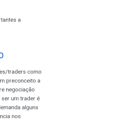
rtantes a
o
res/traders como
um preconceito a
bre negociação
 ser um trader é
 demanda alguns
ncia nos