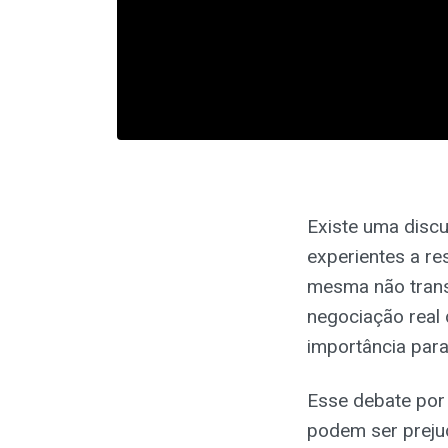
Existe uma disc
experientes a re
mesma não transm
negociação real
importância para
Esse debate por 
podem ser prejud