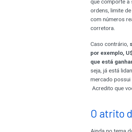
que comporte a s
ordens, limite d
com números rea
corretora.
Caso contrário,
por exemplo, U$
que está ganhan
seja, já está li
mercado possui 
Acredito que voc
O atrito
Ainda no tema da