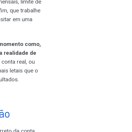
ensais, limite de
fim, que trabalhe
ositar em uma
o momento como,
a realidade de
conta real, ou
ais letais que o
ultados.
ção
orreto da conta