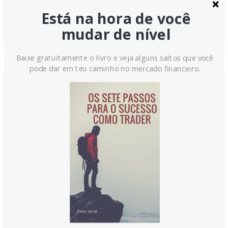
mais direto sobre as taxas federais.
Está na hora de você
Continue lendo
mudar de nível
Baixe gratuitamente o livro e veja alguns saltos que você
pode dar em teu caminho no mercado financeiro.
Índice do Dólar dos EUA sobe
próximo a 98 antes de dados do
PCE
O índice do dólar dos EUA avança, recuperando parte
das perdas recentes, enquanto o mercado aguarda o
índice de preços PCE de julho. Analistas estimam alta
de 2,6% no PCE geral e 2,9% no núcleo, com o Fed
enfrentando debates sobre autonomia e possíveis
cortes de juros no curto prazo.