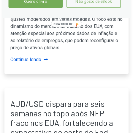
Quero o livro
Não gosto de eBook
Nesta semana, as expectativas sobre juros
permaneceram estáveis, com cortes ainda viáveis e
ajustes moderados em várias moedas. O foco está no
POWERED BY
dinamismo do mercado de trabalho dos EUA, com
atenção especial aos próximos dados de inflação e
ao relatório de empregos, que podem reconfigurar o
preço de ativos globais.
Continue lendo
AUD/USD dispara para seis
semanas no topo após NFP
fraco nos EUA, fortalecendo a
expectativa de corte do Fed