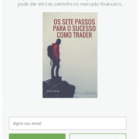
pode dar em teu caminho no mercado financeiro.
BBH
Analistas destacam que o NZD subiu após o RBNZ
concretizar o corte de 25 pontos-base, já precificado
pelo mercado, mantendo tom cauteloso sobre a
inflação. Traders ajustaram posições, buscando
vantagens em carry trades, com foco nos próximos
dados de emprego e preços ao consumidor para guiar
a curva de juros.
Continue lendo
Como as expectativas de juros
mudaram nesta semana?