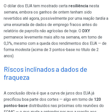
O dólar dos EUA tem mostrado certa
resiliência
nesta
semana, embora os ganhos de ontem tenham sido
revertidos até agora, possivelmente por uma
reação tardia
a
uma enxurrada de dados de emprego fracos antes do
relatório de payrolls não agrícolas de hoje. O
DXY
permanece levemente mais alto na semana, em torno de
0,3%, mesmo com a queda dos rendimentos dos EUA — de
forma
modesta
(acima de 3 pontos-base no título de 2
anos).
Riscos inclinados a dados de
fraqueza
A conclusão óbvia é que a curva de juros dos EUA já
precificou boa parte dos cortes — algo em torno de
120
pontos-base
distribuídos nas próximas oito reuniões do
FOMC — o que ajuda a entender por que a reação aos