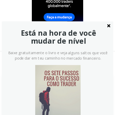
Está na hora de você
mudar de nível
Baixe gratuitamente o livro e veja alguns saltos que você
pode dar em teu caminho no mercado financeiro.
Notícias Relacionadas:
PMI da manufatura ISM deve
apresentar leve avanço no setor
fabril dos EUA em setembro
O PMI da ISM para manufatura dos EUA pode avançar