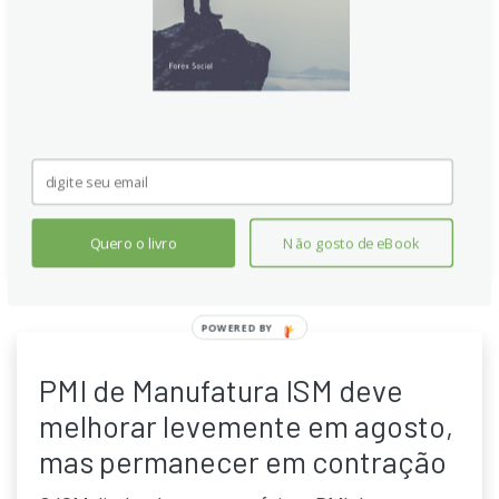
modestamente em setembro, sinalizando
continuidade da recuperação industrial. Mesmo com o
índice ainda abaixo de 50, os licenciamentos de
novos pedidos ganham fôlego, custos sobem
devagar, e o cenário econômico sugere resiliente,
apoiando a volatilidade de moedas e ações
globalmente.
Continue lendo
Quero o livro
Não gosto de eBook
POWERED BY
PMI de Manufatura ISM deve
melhorar levemente em agosto,
mas permanecer em contração