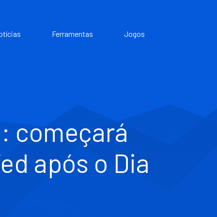
otícias
Ferramentas
Jogos
t: começará
ed após o Dia