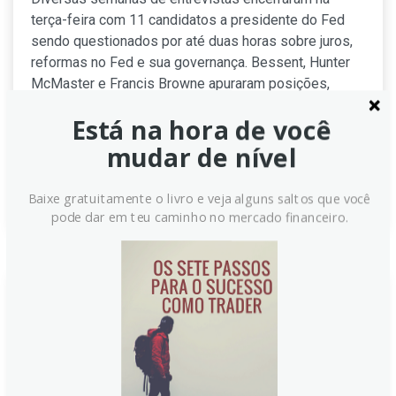
terça-feira com 11 candidatos a presidente do Fed
sendo questionados por até duas horas sobre juros,
reformas no Fed e sua governança. Bessent, Hunter
McMaster e Francis Browne apuraram posições,
enquanto rumores apontam favoritos como Warsh,
Está na hora de você
Waller e Hassett, com Rieder elogiado pelas
entrevistas.
mudar de nível
Continue lendo
Baixe gratuitamente o livro e veja alguns saltos que você
pode dar em teu caminho no mercado financeiro.
Secretário do Tesouro Bessent:
começará entrevistas com
candidatos do Fed após o Dia do