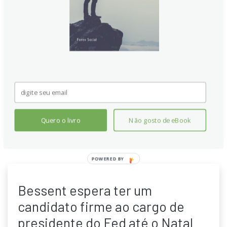
Trabalho
Secretário do Tesouro sinaliza forte listagem de
candidatos ao Fed, com 11 nomes considerados
relevantes. A fase de entrevistas deve começar após
o Dia do Trabalho, resultando em uma lista curta
destinada ao presidente. A disputa é liderada por
nomes com apoio de mercados, enquanto outros
permanecem na corrida vigente.
Continue lendo
Quero o livro
Não gosto de eBook
POWERED BY
Bessent espera ter um
candidato firme ao cargo de
presidente do Fed até o Natal