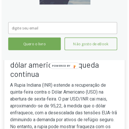
Quero o livro
Não gosto de eBook
Rupia Indiana se fortalece com
dólar americano em queda
POWERED
contínua
BY
A Rupia Indiana (INR) estende a recuperação de
quinta-feira contra o Dólar Americano (USD) na
abertura de sexta-feira. O par USD/INR cai mais,
aproximando-se de 95,22, à medida que o dólar
enfraquece, com a desescalada das tensões EUA-Irã
diminuindo a demanda por ativos de refúgio seguro.
No entanto, a rupia pode mostrar fraqueza com os