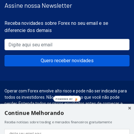
Assine nossa Newsletter
Receba novidades sobre Forex no seu email e se
diferencie dos demais
Quero receber novidades
Operar com Forex envolve alto risco e pode não ser indicado para
todos os investidores. Não invista dinheiro que você não pode
POWERED BY
perder. Entenda todos os riscos envolvidos antes de começar a
realizar esse tipo de investimentos.
Continue Melhorando
© 2026 – Forex Social. Graças a
Hospedagem para WordPress
do
Receba notícias sobre trading e mercados financeiros gratuitamente
Universo WP.