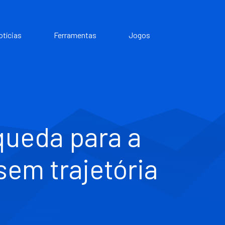
otícias
Ferramentas
Jogos
queda para a
 sem trajetória