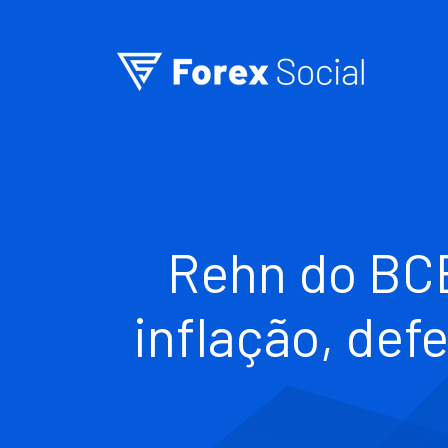
Ir para o conteúdo
Rehn do BCE
inflação, defe