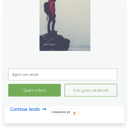
EUR/USD se recupera com o
Fed: apostas em cortes de juros
ganham força após o PCE
EUR/USD volta a subir conforme o mercado antecipa
cortes de juros do Federal Reserve após o índice de
preços PCE nos EUA. O euro permanece estável,
enquanto traders monitoram tensões geopolíticas,
dados de inflação europeia e novos sinais de política
Quero o livro
Não gosto de eBook
monetária, sugerindo maus contornos para o dólar nas
próximas sessões.
Continue lendo
POWERED BY