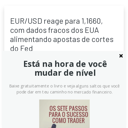
EUR/USD reage para 1,1660,
com dados fracos dos EUA
alimentando apostas de cortes
do Fed
EUR/USD recua um pouco para perto de 1,1660,
Está na hora de você
impulsionado por dados dos EUA abaixo do esperado
mudar de nível
e por apostas na possibilidade de cortes do Fed em
setembro. O dólar enfraquece, enquanto investidores
Baixe gratuitamente o livro e veja alguns saltos que você
aguardam números de empregos e inflação para
pode dar em teu caminho no mercado financeiro.
confirmar o cenário de política monetária e manter
volatilidade sob controle.
Continue lendo