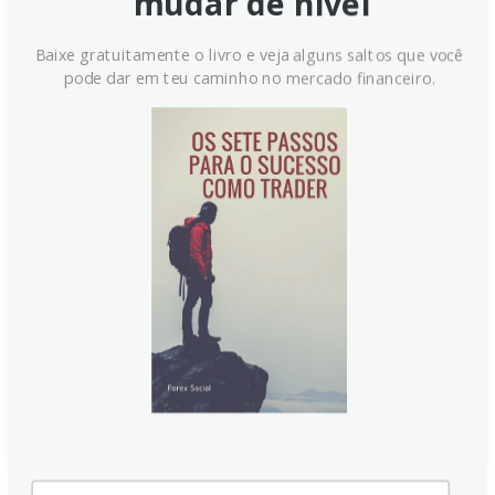
mudar de nível
Baixe gratuitamente o livro e veja alguns saltos que você
pode dar em teu caminho no mercado financeiro.
Real tem viés de alta após
dados do Brasil, aponta Société
Générale
Analistas da Société Générale destacam que o PIB
brasileiro recuou no 1º trimestre, mas com suporte de
estímulos fiscais. Com inflação acelerando e meta do
BCB em risco, o USD/BRL mantém viés de alta,
consolidando abaixo de 5,05 com resistência em
5,08.
Continue lendo