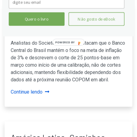
USD/BRL: calibração do BCB
Quero o livro
Não gosto de eBook
sustenta o Real
Analistas do Societe Generale destacam que o Banco
POWERED BY
Central do Brasil mantém o foco na meta de inflação
de 3% e descrevem o corte de 25 pontos-base em
março como início de uma calibração, não de cortes
adicionais, mantendo flexibilidade dependendo dos
dados até a próxima reunião COPOM em abril.
Continue lendo