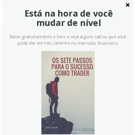
Está na hora de você
mudar de nível
Governo japonês planeja
Baixe gratuitamente o livro e veja alguns saltos que você
pode dar em teu caminho no mercado financeiro.
medidas econômicas para
enfrentar inflação e tarifas,
aponta relatório
Um relatório indica que o primeiro-ministro japonês,
Shigeru Ishiba, estaria orientando ministros a elaborar
medidas econômicas para combater a inflação e
tarifas comerciais. A diretriz pode sair nesta semana.
Mesmo com críticas, Ishiba permanece no cargo,
tentando restabelecer a credibilidade, enquanto o
LDP revisa a derrota eleitoral da Câmara Alta.
Continue lendo