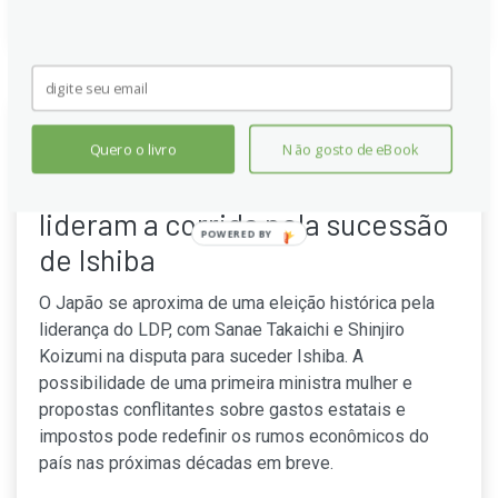
Japão: Takaichi, gastadora
Quero o livro
Não gosto de eBook
agressiva, e Koizumi reformista
lideram a corrida pela sucessão
POWERED BY
de Ishiba
O Japão se aproxima de uma eleição histórica pela
liderança do LDP, com Sanae Takaichi e Shinjiro
Koizumi na disputa para suceder Ishiba. A
possibilidade de uma primeira ministra mulher e
propostas conflitantes sobre gastos estatais e
impostos pode redefinir os rumos econômicos do
país nas próximas décadas em breve.