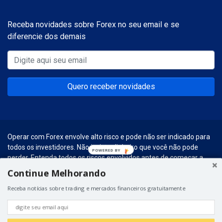
Receba novidades sobre Forex no seu email e se
diferencie dos demais
Quero receber novidades
Operar com Forex envolve alto risco e pode não ser indicado para
todos os investidores. Não invista dinheiro que você não pode
POWERED
perder. Entenda todos os riscos envolvidos antes de começar a
BY
realizar esse tipo de investimentos.
Continue Melhorando
© 2026 – Forex Social. Graças a
Hospedagem para WordPress
do
Receba notícias sobre trading e mercados financeiros gratuitamente
Universo WP.