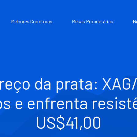
Melhores Corretoras
Mesas Proprietárias
N
preço da prata: XAG
os e enfrenta resist
US$41,00