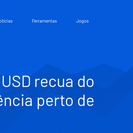
otícias
Ferramentas
Jogos
/USD recua do
ência perto de