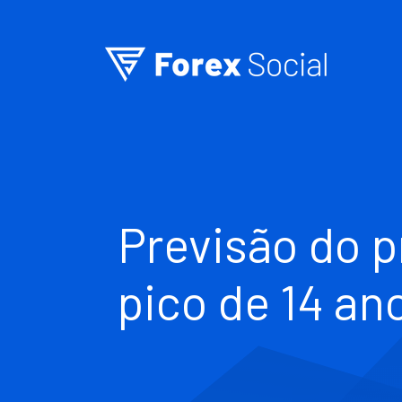
Ir para o conteúdo
Previsão do 
pico de 14 an