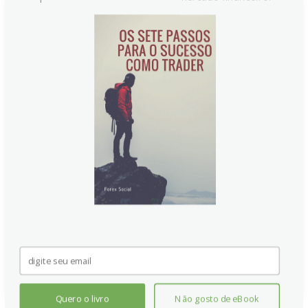
Paulson do Fed pede cautela na
decisão de cortar juros em
dezembro, com riscos no
emprego aumentando
Paulson afirmou que a decisão de dezembro exige
cautela, buscando equilibrar a desaceleração do
mercado de trabalho com riscos persistentes de
inflação. Ela apoiou cortes anteriores, mas avisou que
cada redução dificulta o próximo movimento,
aproximando-se da política de estímulo econômico
em vez de contenção e aumenta incertezas para
investidores.
Continue lendo
Quero o livro
Não gosto de eBook