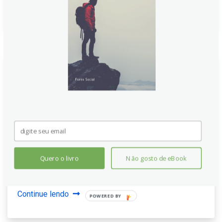
Continue lendo
EUR/GBP recua: força do PMI da
Zona do Euro não eleva o Euro
O EUR/GBP recuou após dois dias de alta, enquanto
dados da zona do euro mostraram fortalecimento
moderado da PMI, mas o dólar não acompanhou. Com
a libra cedendo e sinais divergentes entre blocos, o
Quero o livro
Não gosto de eBook
par manteve a posição perto de 0,865 e derramou
também otimismo para o curto prazo global.
Continue lendo
POWERED BY