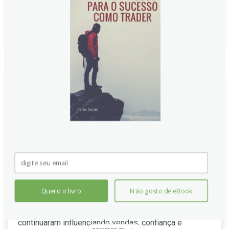
Continue lendo
PMI de Manufatura do Canadá
em setembro fica em 47,7,
abaixo de 48,3 de agosto
O PMI de manufatura do Canadá em setembro ficou
em 47,7 pontos, abaixo de 48,3 em agosto, com
produção e novos pedidos recuando mais
rapidamente. As empresas cortaram contratações,
Quero o livro
Não gosto de eBook
não repuseram desligados e reduziram estoques,
enquanto tarifas e a relação comercial com os EUA
continuaram influenciando vendas, confiança e