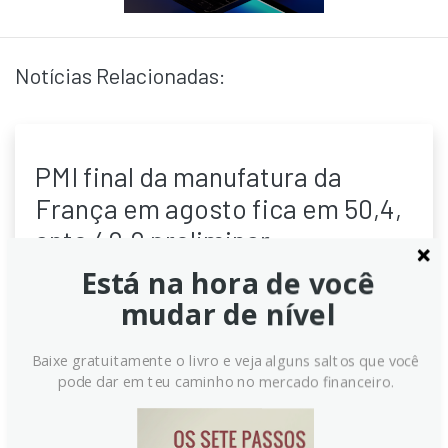
Notícias Relacionadas:
PMI final da manufatura da
França em agosto fica em 50,4,
ante 49,9 preliminar
Está na hora de você
França registra melhoria no PMI da manufatura em
agosto, com o índice final em 50,4, frente a 49,9
mudar de nível
preliminar. Quedas em encomendas e produção
desaceleram, emprego cresce impulsionado por
Baixe gratuitamente o livro e veja alguns saltos que você
contratos temporários, e custos sobem,
pode dar em teu caminho no mercado financeiro.
pressionando estoques. Especialistas ressaltam
cenário ainda frágil diante tarifas e forte competição
global no curto prazo.