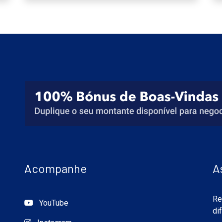
Acompanhe
A
Re
YouTube
di