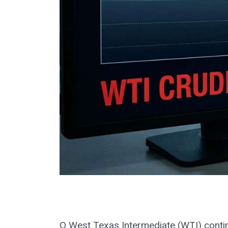
O West Texas Intermediate (WTI) continu