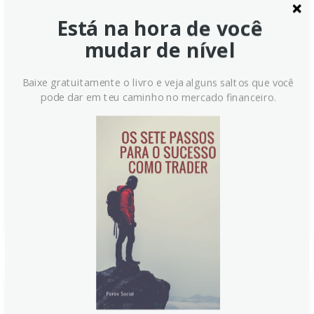
esperanças de resolução do
Está na hora de você
conflito – Commerzbank
mudar de nível
À medida que surgem manchetes sobre uma possível
Baixe gratuitamente o livro e veja alguns saltos que você
solução diplomática para o conflito no Oriente Médio,
pode dar em teu caminho no mercado financeiro.
o dólar recua e o EUR/USD tende a subir. O mercado
aguarda evidências claras de desescalada, impactos
do petróleo na inflação e respostas das políticas
monetárias antes de ajustar as expectativas de juros
globais.
Continue lendo
Petróleo: impacto do choque de