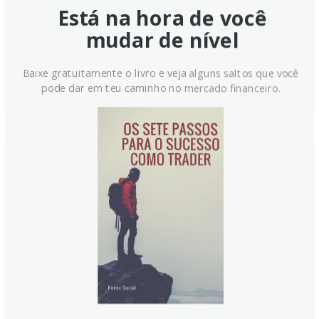
rumores de cessar-fogo regional. O cenário misto
Está na hora de você
levou a ganhos iniciais seguidos de correção,
mudar de nível
conforme traders ajustaram posições no curto prazo.
Continue lendo
Baixe gratuitamente o livro e veja alguns saltos que você
pode dar em teu caminho no mercado financeiro.