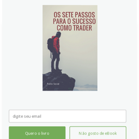
Notícias Relacionadas:
Peso Mexicano se fortalece com
postura 'hawkish' do Banxico
impulsionando rali
Quero o livro
Não gosto de eBook
O Peso Mexicano registrou ganhos expressivos ante