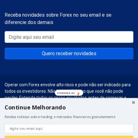
Receba novidades sobre Forex no seu email e se
diferencie dos demais
Quero receber novidades
Operar com Forex envolve alto risco e pode não ser indicado para
todos os investidores. Não invista dinheiro que você não pode
POWERED BY
perder. Entenda todos os riscos envolvidos antes de começar a
realizar esse tipo de investimentos.
Continue Melhorando
© 2026 – Forex Social. Graças a
Hospedagem para WordPress
do
Receba notícias sobre trading e mercados financeiros gratuitamente
Universo WP.