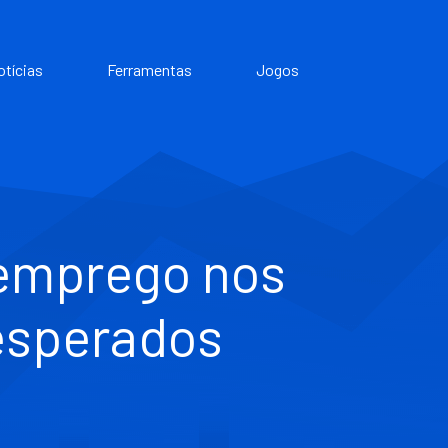
otícias
Ferramentas
Jogos
semprego nos
 esperados