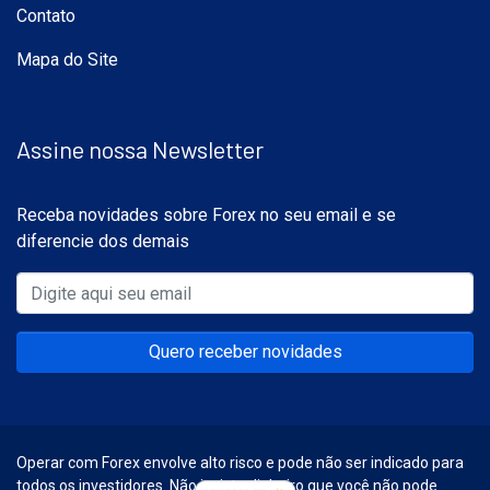
Contato
Mapa do Site
Assine nossa Newsletter
Receba novidades sobre Forex no seu email e se
diferencie dos demais
Quero receber novidades
Operar com Forex envolve alto risco e pode não ser indicado para
todos os investidores. Não invista dinheiro que você não pode