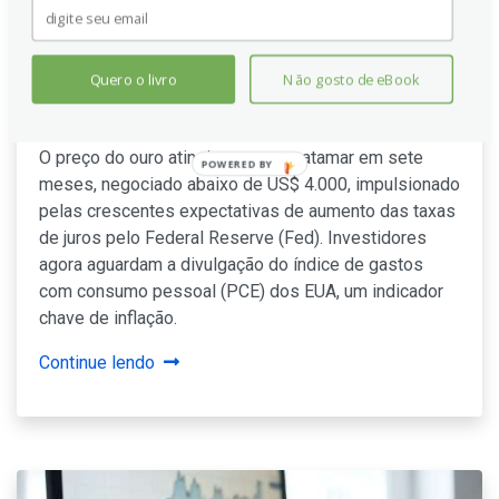
sete meses abaixo de US$ 4.000
com apostas em alta de juros
pelo Fed; traders aguardam
Quero o livro
Não gosto de eBook
dados de PCE
O preço do ouro atingiu o menor patamar em sete
meses, negociado abaixo de US$ 4.000, impulsionado
pelas crescentes expectativas de aumento das taxas
de juros pelo Federal Reserve (Fed). Investidores
agora aguardam a divulgação do índice de gastos
com consumo pessoal (PCE) dos EUA, um indicador
chave de inflação.
Continue lendo