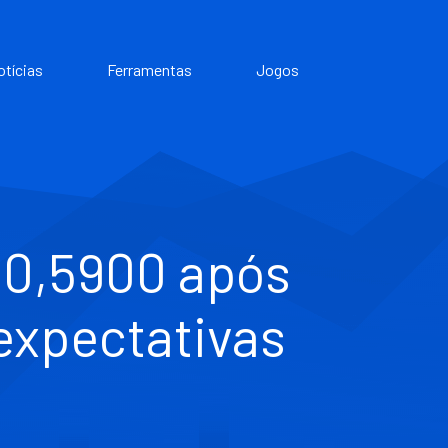
otícias
Ferramentas
Jogos
 0,5900 após
 expectativas