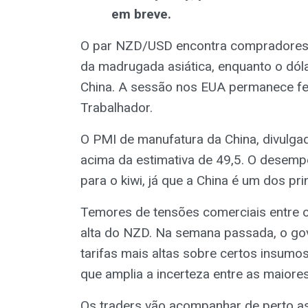
em breve.
O par NZD/USD encontra compradores 
da madrugada asiática, enquanto o dóla
China. A sessão nos EUA permanece fe
Trabalhador.
O PMI de manufatura da China, divulgad
acima da estimativa de 49,5. O desem
para o kiwi, já que a China é um dos pr
Temores de tensões comerciais entre o
alta do NZD. Na semana passada, o gov
tarifas mais altas sobre certos insum
que amplia a incerteza entre as maiore
Os traders vão acompanhar de perto a